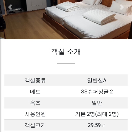
객실 소개
객실종류
일반실A
베드
SS슈퍼싱글 2
욕조
일반
사용인원
기본 2명(최대 2명)
객실크기
29.59㎡